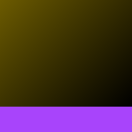
Tell us what you think!
Regular
License
SELECTED